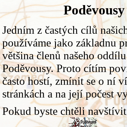
Poděvousy
Jedním z častých cílů našic
používáme jako základnu pr
většina členů našeho oddílu
Poděvousy. Proto cítím povi
často hostí, zmínit se o ní
stránkách a na její počest v
Pokud byste chtěli navštívit