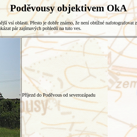
Poděvousy objektivem OkA
ší vsí oblasti. Přesto je dobře známo, že není obtížné nafotografovat za
ukázat pár zajímavých pohledů na tuto ves.
Příjezd do Poděvous od severozápadu