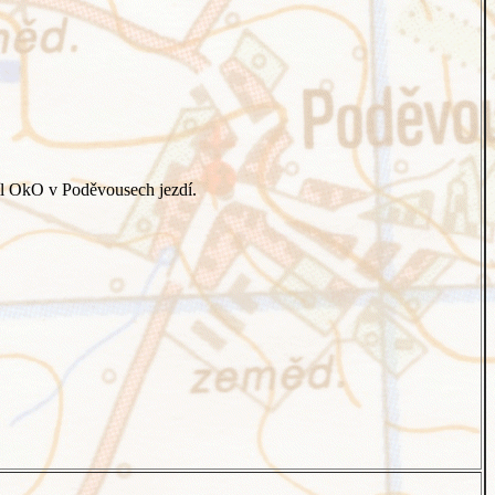
íl OkO v Poděvousech jezdí.