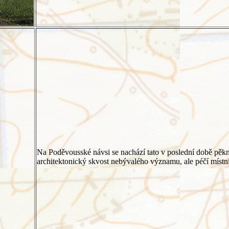
Na Poděvousské návsi se nachází tato v poslední době pěkn
architektonický skvost nebývalého významu, ale péčí místní